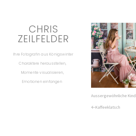
CHRIS
ZEILFELDER
Ihre Fotografin aus Königswinter
Charaktere herausstellen,
Momente visualisieren,
Emotionen einfangen
Aussergewöhnliche Kind
Previous
Kaffeeklatsch
Post