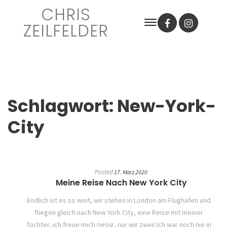
CHRIS
ZEILFELDER
Schlagwort:
New-York-
City
Posted
17. März 2020
Meine Reise Nach New York City
Endlich ist es so weit, wir stehen in London am Flughafen und
fliegen gleich nach New York City, eine Reise mit meiner
Tochter, ich freue mich riesig, nur wir zwei! Ich war noch nie in