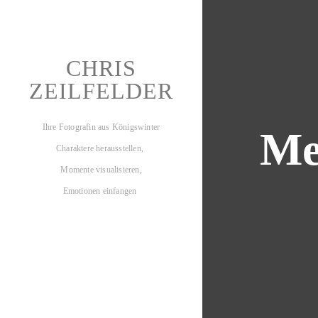
CHRIS
ZEILFELDER
Ihre Fotografin aus Königswinter
Me
Charaktere herausstellen,
Momente visualisieren,
Emotionen einfangen