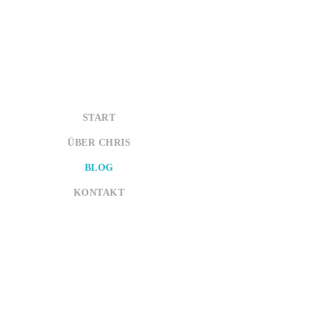
bleiben, ehe wir schla
einzudecken. Was f
Bubble-Tea-Ca
Einheimische äl
NYC Chinatown
START
Nachdem wir bis 20 Uh
ÜBER CHRIS
um 6 Uhr unterwegs zur
Nebel und man sah nur d
BLOG
neugotischen Stileleme
KONTAKT
New York City. Ich freu
tolle Aussicht au
So hat 