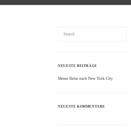
w York City,
bin umso mehr auf meine ganz
hen Blick kennenzulernen. Da
igste reduziert.
t-, NYC wir kommen!
NEUESTE BEITRÄGE
elandet und haben nach einer
nM New York Bowery liegt in
Meine Reise nach New York City
n der Bowery entfernt.
 Ausblick über NYC.
NEUESTE KOMMENTARE
 bis mindestens 20 Uhr wach