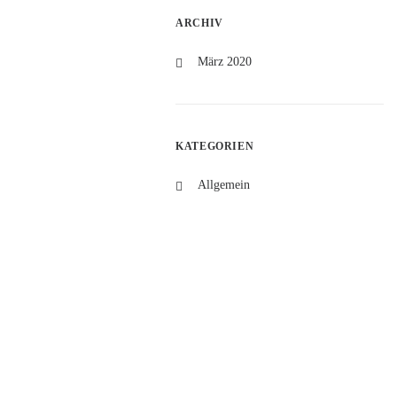
 und uns mit leckerem Obst
ARCHIV
asiatische Restaurants,
der Obst anbieten.
März 2020
erträge vom Garten.
KATEGORIEN
r morgens schon ganz früh
Allgemein
on weiten sahen. Sie lag im
Brücke, die Türme mit ihren
 eines der Wahrzeichen von
rooklyn Bridge hat man eine
ein Nebel mehr da ist,
.
yn Bridge .