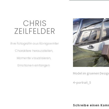
CHRIS
ZEILFELDER
Ihre Fotografin aus Königswinter
Charaktere herausstellen,
Momente visualisieren,
Emotionen einfangen
Model im gruenen Desige
Previous
portrait_5
Post
Schreibe einen Ko