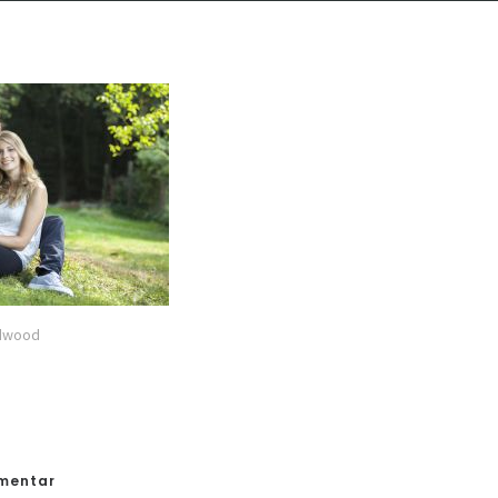
edwood
mmentar